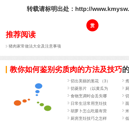
转载请标明出处：http://www.kmysw.co
赏
推荐阅读
猪肉家常做法大全及注意事项
教你如何鉴别劣质肉的方法及技巧
切出美丽的葱花 （3）
切菱形片 （以黄瓜为
食物烹调时会丢失哪
切
日常生活常用烹饪技
面
胡萝卜怎么吃最有营
厨房烹饪技巧之怎样