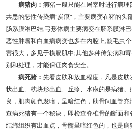
病猪肉：
病猪一般只能在屠宰时进行病理
共患的恶性传染病“炭痕”，主要病变在猪的头
肠系膜淋巴结;弓形体病主要病变在肠系膜淋巴
恶性肿瘤和白血病病变也多在内腔上;旋毛虫
害很大，多见于横膈肌中;其他多种传染病和
别和处理，才能保证肉食安全。
病死猪：
先看皮肤和放血程度，凡是皮肤
状出血、枕块形出血、丘疹、水疱的是病猪。
良，肌肉颜色发暗，呈暗红色，肋骨间血管充
查病死猪有一个秘诀，即检查脊椎骨的断面和
结缔组织有出血点，骨髓呈暗红色的，也是病