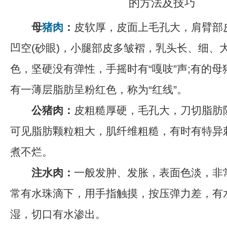
母
猪肉
：
皮软厚，皮面上毛孔大，肩臂部
凹空(砂眼)，小腿部皮多皱褶，乳头长、细、
色，坚硬没有弹性，手摇时有“嘎吱”声;有的
有一薄层脂肪呈粉红色，称为“红线”。
公猪肉：
皮粗糙厚硬，毛孔大，刀切脂肪
可见脂肪颗粒粗大，肌纤维粗糙，有时有特异
煮不烂。
注水肉：
一般发肿、发胀，表面色淡，非
常有水珠滴下，用手指触摸，按压弹力差，有
湿，切口有水渗出。