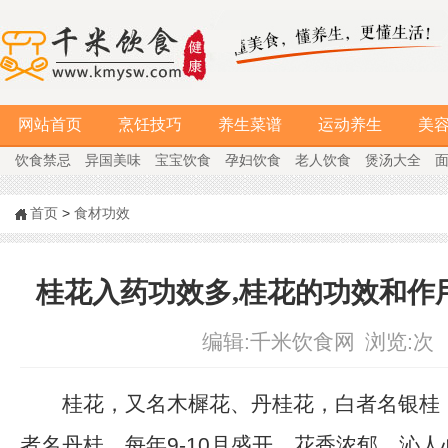
网站首页
烹饪技巧
养生菜谱
运动养生
美
饮食禁忌
异国美味
宝宝饮食
孕妇饮食
老人饮食
煲汤大全
首页
>
食材功效
桂花入药功效多,桂花的功效和作
编辑:
千米饮食网
浏览:
次
桂花，又名木樨花、丹桂花，白者名银桂
者名丹桂，每年9-10月盛开，花香浓郁，沁