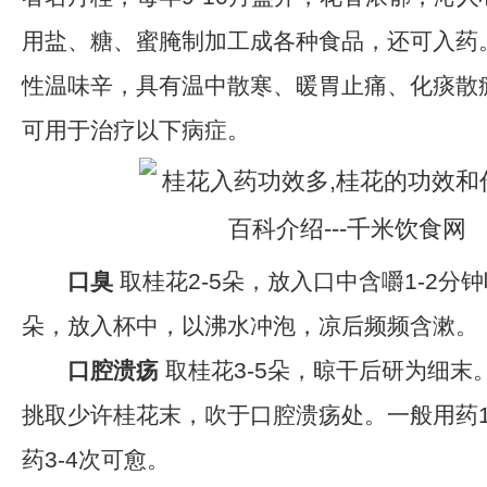
用盐、糖、蜜腌制加工成各种食品，还可入药
性温味辛，具有温中散寒、暖胃止痛、化痰散
可用于治疗以下病症。
口臭
取桂花2-5朵，放入口中含嚼1-2分钟
朵，放入杯中，以沸水冲泡，凉后频频含漱。
口腔溃疡
取桂花3-5朵，晾干后研为细末
挑取少许桂花末，吹于口腔溃疡处。一般用药1
药3-4次可愈。