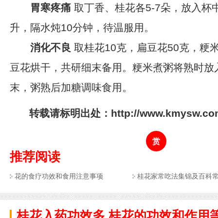
胃寒疼痛
取丁香、桂花各5-7朵，放入杯
升，隔水炖10分钟，待温服用。
消化不良
取桂花10克，扁豆花50克，粳
豆花烘干，共研细末备用。粳米煮粥将熟时放
末，粥熟后加糖调味食用。
转载请标明出处：http://www.kmysw.com/
赏
推荐阅读
花的食疗功效和食用注意事项
桂花家常吃法集锦及百科
桂花入药功效多,桂花的功效和作用