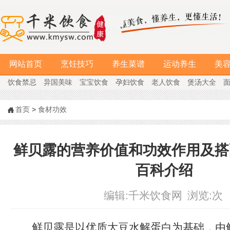
网站首页
烹饪技巧
养生菜谱
运动养生
美
饮食禁忌
异国美味
宝宝饮食
孕妇饮食
老人饮食
煲汤大全
首页
>
食材功效
鲜贝露的营养价值和功效作用及搭
百科介绍
编辑:
千米饮食网
浏览:
次
鲜贝露是以优质大豆水解蛋白为基础，由