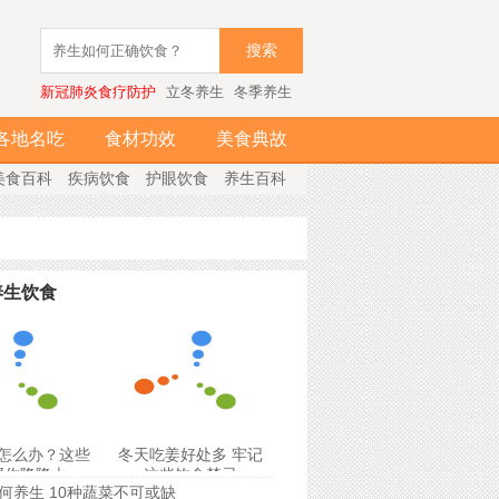
搜索
新冠肺炎食疗防护
立冬养生
冬季养生
各地名吃
食材功效
美食典故
美食百科
疾病饮食
护眼饮食
养生百科
养生饮食
怎么办？这些
冬天吃姜好处多 牢记
帮你降降火
这些饮食禁忌
何养生 10种蔬菜不可或缺