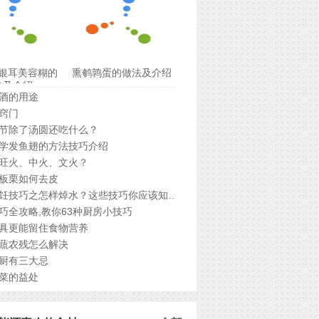
银耳美容糊的
熏鹌鹑蛋的做法及介绍
法及介绍
酒的用途
窍门
节除了汤圆还吃什么？
学发鱼翅的方法技巧介绍
旺火、中火、文火？
板栗如何去皮
厨房烹饪技巧之怎样焯水？这些技巧你应该知道的？
巧全攻略,教你63种厨房小技巧
具更能留住食物营养
蔬农残怎么解决
厨有三大忌
菜的益处