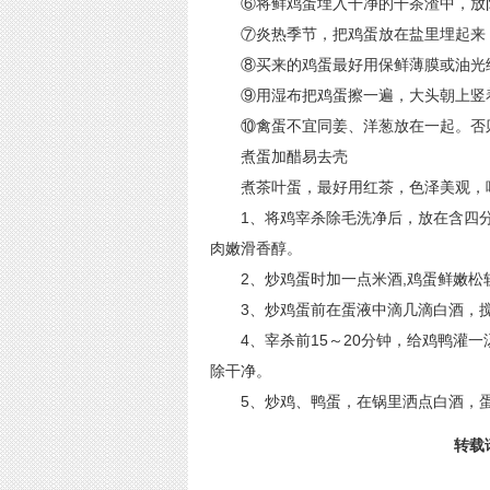
⑥将鲜鸡蛋埋入干净的干茶渣中，放阴
⑦炎热季节，把鸡蛋放在盐里埋起来，
⑧买来的鸡蛋最好用保鲜薄膜或油光纸
⑨用湿布把鸡蛋擦一遍，大头朝上竖着
⑩禽蛋不宜同姜、洋葱放在一起。否
煮蛋加醋易去壳
煮茶叶蛋，最好用红茶，色泽美观，
1、将鸡宰杀除毛洗净后，放在含四分
肉嫩滑香醇。
2、炒鸡蛋时加一点米酒,鸡蛋鲜嫩松软
3、炒鸡蛋前在蛋液中滴几滴白酒，搅
4、宰杀前15～20分钟，给鸡鸭灌一
除干净。
5、炒鸡、鸭蛋，在锅里洒点白酒，蛋
转载请