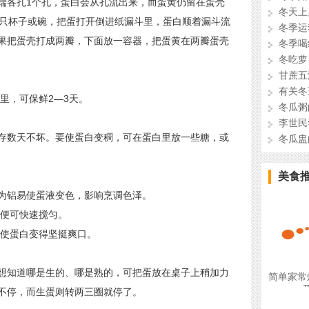
各扎1个孔，蛋白会从孔流出来，而蛋黄仍留在蛋壳
冬天上
1只杯子或碗，把蛋打开倒进纸漏斗里，蛋白顺着漏斗流
冬季运
果把蛋壳打成两瓣，下面放一容器，把蛋黄在两瓣蛋壳
冬季喝
冬吃萝
甘蔗五
有关冬
，可保鲜2—3天。
冬瓜粥
李世民
数天不坏。要使蛋白变稠，可在蛋白里放一些糖，或
冬瓜盅
美食
铝易使蛋液变色，影响烹调色泽。
便可快速搅匀。
使蛋白变得坚挺爽口。
知道哪是生的、哪是熟的，可把蛋放在桌子上稍加力
简单家常
不停，而生蛋则转两三圈就停了。