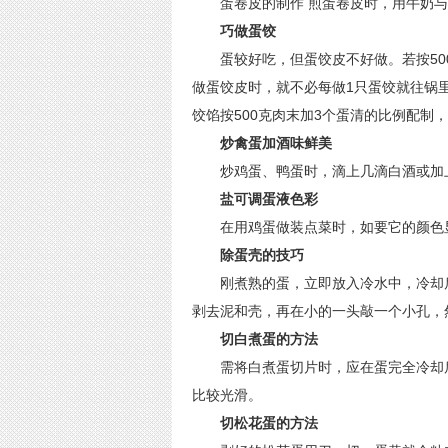
蛋卷皮的制作 煎蛋卷皮时，用牛奶与
巧做蛋饺
蛋较好吃，但蛋饺皮不好做。若按500
做蛋饺皮时，就不必每做1只蛋饺就往锅
饺馅按500克肉末加3个蛋清的比例配制
炒禽蛋加酒味鲜美
炒鸡蛋、鸭蛋时，滴上几滴白酒或加上
盐可调蛋液色彩
在用鸡蛋做装点菜时，如要它的颜色显
除蛋壳的技巧
刚煮熟的蛋，立即放入冷水中，冷却后
剥去泥和壳，再在小的一头敲一个小孔，然
切白煮蛋的方法
需将白煮蛋切片时，应在蛋完全冷却后
比较光滑。
切松花蛋的方法