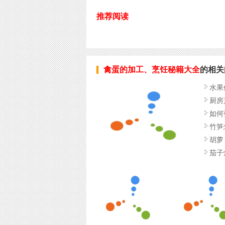
推荐阅读
禽蛋的加工、烹饪秘籍大全
的相关
水果
厨房
如何
竹笋
胡萝
茄子