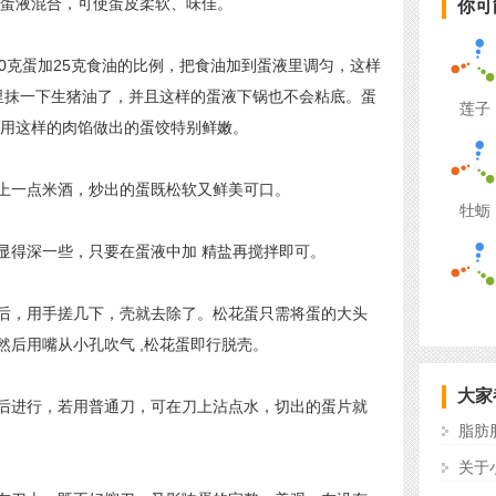
蛋液混合，可使蛋皮柔软、味佳。
你可
克蛋加25克食油的比例，把食油加到蛋液里调匀，这样
里抹一下生猪油了，并且这样的蛋液下锅也不会粘底。蛋
莲子
，用这样的肉馅做出的蛋饺特别鲜嫩。
一点米酒，炒出的蛋既松软又鲜美可口。
牡蛎
得深一些，只要在蛋液中加 精盐再搅拌即可。
，用手搓几下，壳就去除了。松花蛋只需将蛋的大头
后用嘴从小孔吹气 ,松花蛋即行脱壳。
大家
进行，若用普通刀，可在刀上沾点水，切出的蛋片就
脂肪
关于