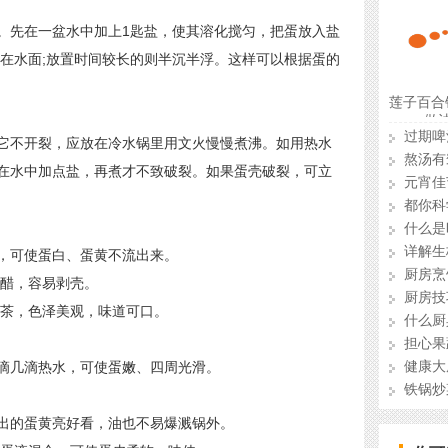
先在一盆水中加上1匙盐，使其溶化搅匀，把蛋放入盐
浮在水面;放置时间较长的则半沉半浮。这样可以根据蛋的
莲子百合
做
过期啤
不开裂，应放在冷水锅里用文火慢慢煮沸。如用热水
熬汤有
在水中加点盐，再煮才不致破裂。如果蛋壳破裂，可立
元宵佳
都你科
什么是
详解生
可使蛋白、蛋黄不流出来。
醋，容易剥壳。
厨房技
茶，色泽美观，味道可口。
什么厨
担心果
健康大
几滴热水，可使蛋嫩、四周光滑。
铁锅炒
的蛋黄亮好看，油也不易爆溅锅外。