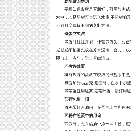
新陈蛋的辨别
要想知道禽蛋是否新鲜，可用盐测试。
水中，若是新鲜蛋会沉入水底;不新鲜的
不同鲜度选择不同的烹制方法。
煮蛋防裂法
煮蛋时往往开裂，使营养流失。要使它
煮就必须把蛋先放在冷水浸泡一会儿，或
即加上一点醋，防止蛋白流出。
巧煮裂缝蛋
将有裂缝的蛋放在较浓的滚盐水中煮，
煮蛋加醋易去壳 煮蛋时，在水中加些
煮茶蛋宜用红茶 煮茶叶蛋，最好用红
煎荷包蛋一招
将鸡蛋打入油锅，在蛋的上面和周围滴
面粉在煎蛋中的用途
煎蛋时，先在热油中撒一些面粉，煎出