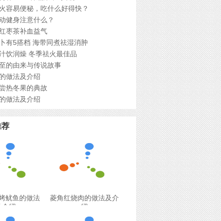
火容易便秘，吃什么好得快？
动健身注意什么？
红枣茶补血益气
卜有5搭档 海带同煮祛湿消肿
汁饮润燥 冬季祛火最佳品
至的由来与传说故事
的做法及介绍
尝热冬果的典故
的做法及介绍
推荐
烤鱿鱼的做法
菱角红烧肉的做法及介
及介绍
绍