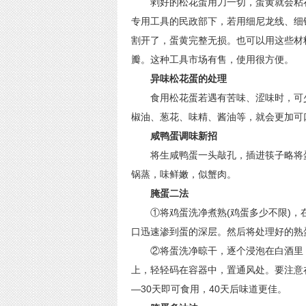
剥好的松花蛋用刀一切，蛋黄就会粘在
专用工具的民政部下，若用细尼龙线、细
割开了，蛋黄完整无损。也可以用这些材
瓣。这种工具市场有售，使用很方便。
异味松花蛋的处理
食用松花蛋若遇有苦味、涩味时，可少
椒油、葱花、味精、酱油等，就会更加可
咸鸭蛋调味新招
将生咸鸭蛋一头敲孔，插进筷子略将蛋
锅蒸，味鲜嫩，似蟹肉。
腌蛋二法
①将鸡蛋洗净煮熟(鸡蛋多少不限)，
口迅速渗到蛋的深层。然后将处理好的熟
②将蛋洗净晾干，逐个浸泡在白酒里，
上，轻轻码在容器中，置通风处。要注意
—30天即可食用，40天后味道更佳。