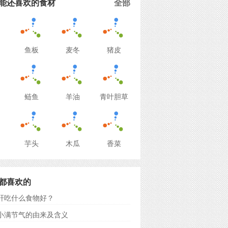
能还喜欢的食材
全部
鱼板
麦冬
猪皮
鲢鱼
羊油
青叶胆草
芋头
木瓜
香菜
都喜欢的
肝吃什么食物好？
小满节气的由来及含义