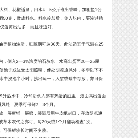
料、花椒适量，用水4—5公斤煮出香味，加粗盐1公
酒50克，做成料水。料水冷却后，倒入坛内，要淹过鸭
不仅蛋黄出油多，而且味道好。
植物油脂，贮藏期可达36天。此法适宜于气温在25
倒入2—3%浓度的石灰水，水高出蛋面20—25厘
不使池子或缸受太阳照晒，使处阴凉通风外，冬季以下不
灰水中浸泡半小时，捞出晾干，入缸或罐中存放，亦可保
9升热水中，冷却后倒入盛有鸡蛋的缸里，液面高出蛋面
风处，夏季可保鲜2—3个月。
一层蛋铺一层糠，装满后用牛皮纸封口，存放阴凉通
草木灰代之亦可。每20天或1个月翻动检查1次。
可保鲜较长时间不变质。