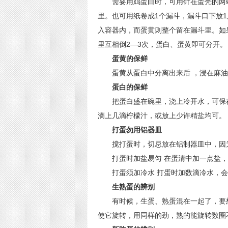
需要用鸡蛋白时，可用针在蛋壳的两端
里。也可用纸卷成1个漏斗，漏斗口下放
入容器内，而蛋黄则整个留在漏斗里。如
里互相倒2—3次，蛋白、蛋黄即可分开。
蛋黄的保鲜
蛋黄从蛋白中分离出来后 ，浸在麻油里
蛋白的保鲜
把蛋白盛在碗里，浇上冷开水，可保存
滴上几滴柠檬汁，或放上少许精盐均可。
打蛋勿用铝器皿
搅打蛋时，切忌放在铝制器皿中，因为
打蛋时加盐易匀 在蛋清中加一点盐，
打蛋须加冷水 打蛋时加数滴冷水，会
生熟蛋的辨别
有时候，生蛋、熟蛋混在一起了，要想
使它旋转，用同样的劲，熟的能旋转数圈