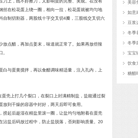
刀上，既不好擦刀，又影响蛋的完整、美观。在没有
美容
钢丝在松花蛋上绕一圈，相向一拉，松花蛋就被均匀地
如意
料自制切割器，两股线十字交叉切4瓣，三股线交叉切六
豆浆
冬季
冬季
放点醋，再加点姜末，味道就正常了。如果再放些辣
口。
宝宝
饮食
白与蛋黄搅拌，再以食醋调味精适量，注入孔内，上
糖醋
在蛋壳上打几个裂口，在裂口上封满精制盐，盐能通过裂
蛋放到干燥的容器中封好，两天后即可食用。
捞起后趁湿在精盐里滚一圈，让盐均匀地附着在蛋壳
在沾盐后码放过程中，防止盐脱落，否则影响质量。20