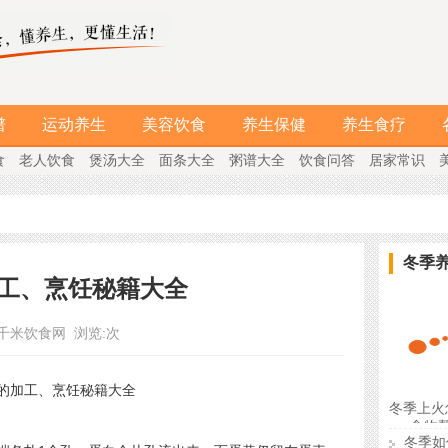
谱
运动养生
美容饮食
养生保健
养生食疗
食
老人饮食
煲汤大全
面条大全
粥谱大全
饮食问答
居家常识
冬季
工、烹饪秘籍大全
千米饮食网
浏览:
次
冬季上火
食物
冬季如