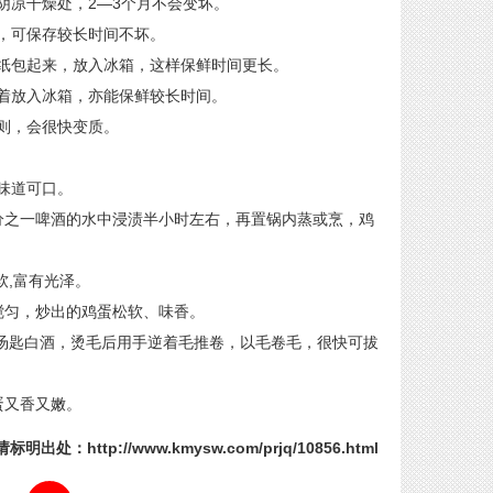
凉干燥处，2—3个月不会变坏。
可保存较长时间不坏。
包起来，放入冰箱，这样保鲜时间更长。
放入冰箱，亦能保鲜较长时间。
则，会很快变质。
味道可口。
之一啤酒的水中浸渍半小时左右，再置锅内蒸或烹，鸡
,富有光泽。
匀，炒出的鸡蛋松软、味香。
汤匙白酒，烫毛后用手逆着毛推卷，以毛卷毛，很快可拔
又香又嫩。
标明出处：http://www.kmysw.com/prjq/10856.html