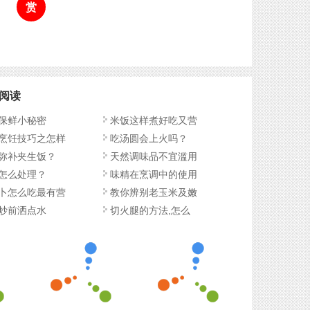
赏
阅读
保鲜小秘密
米饭这样煮好吃又营
烹饪技巧之怎样
吃汤圆会上火吗？
弥补夹生饭？
天然调味品不宜滥用
怎么处理？
味精在烹调中的使用
卜怎么吃最有营
教你辨别老玉米及嫩
炒前洒点水
切火腿的方法,怎么