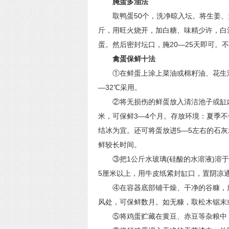
腌蛋多油法
取鸭蛋50个，洗净晾入坛。将生姜、大
斤，用旺火烧开，加白糖、味精少许，白
蛋。然后密封坛口，腌20—25天即可。
禽蛋保鲜十法
①在鲜蛋上涂上菜油或棉籽油、花生油等
—32℃采用。
②将无损伤的鲜蛋放入清洁池子或缸内，
米，可保鲜3—4个月。存放环境：夏季
结冰为宜。还可将蛋放进5—5左右的石
鲜较长时间。
③把1公斤水玻璃(硅酸的水溶液)溶于
5厘米以上，用牛皮纸紧封缸口，置阴凉通
④在容器底部铺干燥、干净的谷糠，放
风处，可保鲜数月。如无糠，取松木锯末或
⑤将鸡蛋贮藏在黄豆、赤豆等杂粮中，