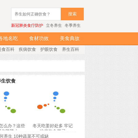
搜索
新冠肺炎食疗防护
立冬养生
冬季养生
各地名吃
食材功效
美食典故
美食百科
疾病饮食
护眼饮食
养生百科
养生饮食
怎么办？这些
冬天吃姜好处多 牢记
帮你降降火
这些饮食禁忌
何养生 10种蔬菜不可或缺