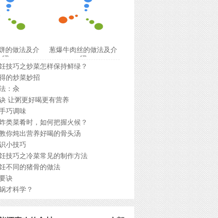
饼的做法及介
葱爆牛肉丝的做法及介
绍
绍
饪技巧之炒菜怎样保持鲜绿？
得的炒菜妙招
法：汆
诀 让粥更好喝更有营养
手巧调味
炸类菜肴时，如何把握火候？
教你炖出营养好喝的骨头汤
识小技巧
饪技巧之冷菜常见的制作方法
饪不同的猪骨的做法
要诀
锅才科学？