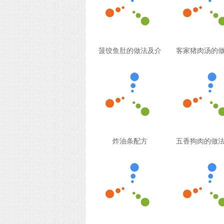
菠饺鱼肚的做法及介
客家猪肉汤的
炸油条配方
五香狗肉的做