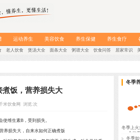
谱
运动养生
美容饮食
养生保健
养生食疗
食
老人饮食
煲汤大全
面条大全
粥谱大全
饮食问答
居家常识
冬季
接煮饭，营养损失大
千米饮食网
浏览:
次
使维生素B，受到损失。
冬季上火
食物
冬季如