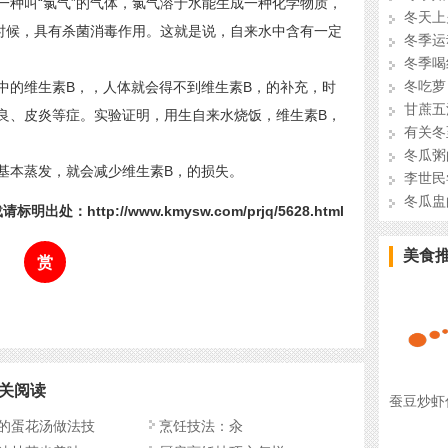
种叫“氯气”的气体，氯气溶于水能生成一种化学物质，
冬天上
的时候，具有杀菌消毒作用。这就是说，自来水中含有一定
冬季运
冬季喝
冬吃萝
的维生素B，，人体就会得不到维生素B，的补充，时
甘蔗五
良、皮炎等症。实验证明，用生自来水烧饭，维生素B，
有关冬
冬瓜粥
本蒸发，就会减少维生素B，的损失。
李世民
冬瓜盅
请标明出处：http://www.kmysw.com/prjq/5628.html
美食
赏
关阅读
蚕豆炒虾
的蛋花汤做法技
烹饪技法：汆