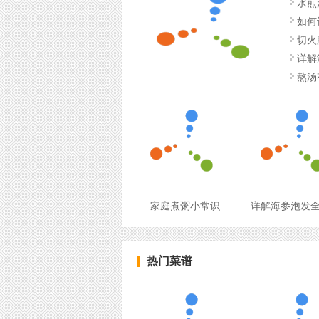
水煎
如何
切火
详解
熬汤
家庭煮粥小常识
详解海参泡发
热门菜谱