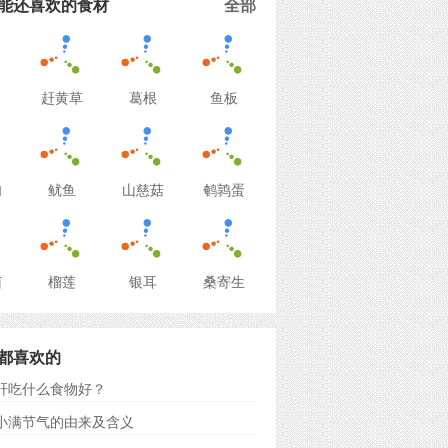
能还喜欢的食材
全部
赶黄草
葛根
鱼板
肉
鱿鱼
山慈菇
鹌鹑蛋
菌
榴莲
银耳
桑寄生
都喜欢的
肝吃什么食物好？
小满节气的由来及含义