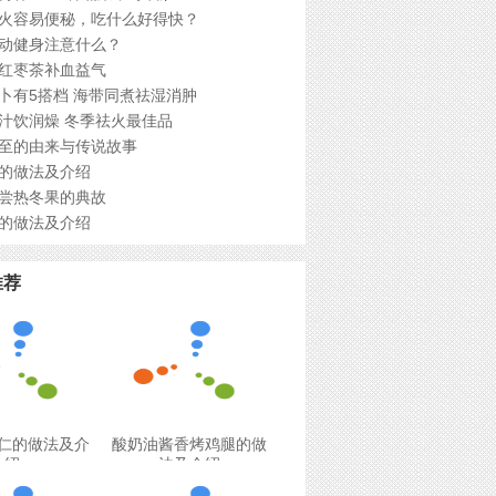
火容易便秘，吃什么好得快？
动健身注意什么？
红枣茶补血益气
卜有5搭档 海带同煮祛湿消肿
汁饮润燥 冬季祛火最佳品
至的由来与传说故事
的做法及介绍
尝热冬果的典故
的做法及介绍
推荐
仁的做法及介
酸奶油酱香烤鸡腿的做
绍
法及介绍