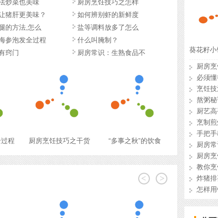
法炒菜也美味
厨房烹饪技巧之怎样
让猪肝更美味？
如何辨别虾的新鲜度
腿的方法,怎么
盐等调料放多了怎么
海参泡发全过程
什么叫腌制？
葵花籽小
有窍门
厨房常识：生熟食品不
厨房烹
必须懂
烹饪技
熬粥秘
厨艺高
烹制煎
手把手
全过程
厨房烹饪技巧之干货
“多事之秋”的饮食
厨房常
厨房烹
教你烹
<
>
炸猪排
怎样用