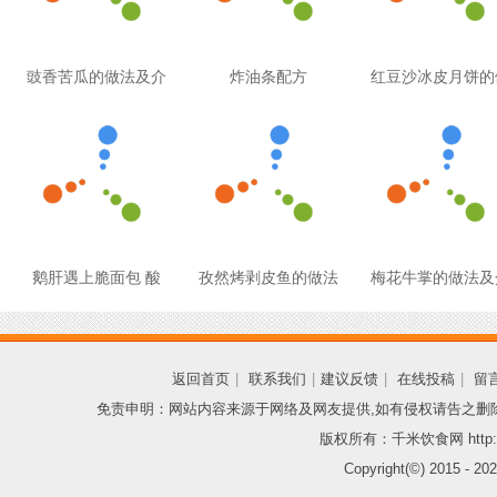
豉香苦瓜的做法及介
炸油条配方
红豆沙冰皮月饼的
鹅肝遇上脆面包 酸
孜然烤剥皮鱼的做法
梅花牛掌的做法及
返回首页
|
联系我们
|
建议反馈
|
在线投稿
|
留
免责申明：网站内容来源于网络及网友提供,如有侵权请告之删
版权所有：千米饮食网 http://
Copyright(©) 2015 -
202