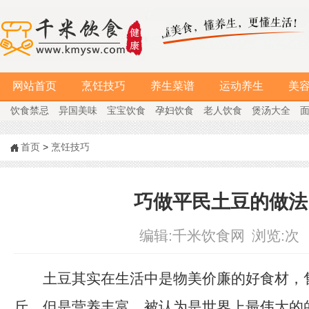
网站首页
烹饪技巧
养生菜谱
运动养生
美
饮食禁忌
异国美味
宝宝饮食
孕妇饮食
老人饮食
煲汤大全
首页
>
烹饪技巧
巧做平民土豆的做法
编辑:
千米饮食网
浏览:
次
土豆其实在生活中是物美价廉的好食材，
斤，但是营养丰富，被认为是世界上最伟大的