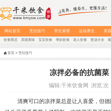
网站首页
烹饪技巧
养生菜谱
运动养生
美
饮食禁忌
异国美味
宝宝饮食
孕妇饮食
老人饮食
煲汤大全
首页
>
烹饪技巧
凉拌必备的抗菌菜
编辑:
千米饮食网
浏览:
次
清爽可口的凉拌菜总是让人喜爱，但德