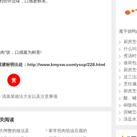
的些许涩味，口感更鲜美。
。
魔芋烧鸭
什么叫
瓣肉"状，口感最为鲜美!
煮汤时
做荷包
请标明出处：http://www.kmysw.com/yscp/228.html
厨房烹
这三法
赏
烹饪濑
厨房烹
清蒸菜做法大全以及注意事项
酸、碱
焖饭炖
泥鳅怎
淡盐水
关阅读
大闸蟹的做法及
家常煎肉馅油豆腐的