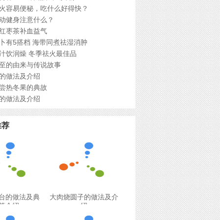
火容易便秘，吃什么好得快？
动健身注意什么？
红枣茶补血益气
卜有5搭档 海带同煮祛湿消肿
汁饮润燥 冬季祛火最佳品
至的由来与传说故事
的做法及介绍
尝热冬果的典故
的做法及介绍
推荐
台的做法及典
大肉烧圆子的做法及介
等介绍
绍