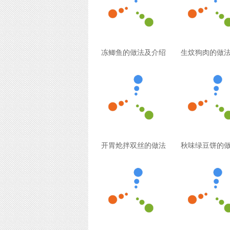
冻鲫鱼的做法及介绍
生炆狗肉的做
开胃炝拌双丝的做法
秋味绿豆饼的