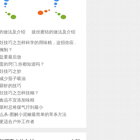
的做法及介绍
拔丝蜜桔的做法及介绍
厨房烹饪技巧之怎样科学的用味精，这招你应该知道？
腌制？
盐要最后放
蛋的窍门,你都知道吗？
饪技巧之炒
减少茄子吸油
尿虾的技巧
饪技巧之怎样挂糊？
食品不宜添加味精
菜时忌将煤气拧到最小
么杀-图解小泥鳅最简单的宰杀方法
更适合户外工作者