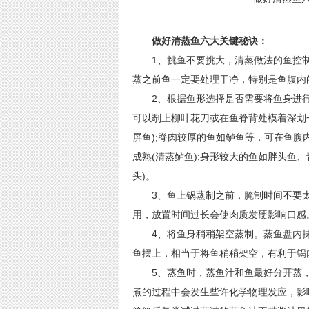
做好清蒸鱼六大关键秘诀：
1、挑鱼不要挑大，清蒸做法的鱼控制
蒸之前鱼一定要处理干净，特别是鱼腹内
2、根据鱼形选择是否需要将鱼身进行
可以剞上柳叶花刀或在鱼脊背处模着深划
屏鱼);脊肉较厚的鱼如鲈鱼等，可在鱼
成熟(清蒸鲈鱼);身形较大的鱼如胖头鱼
头)。
3、鱼上锅蒸制之前，腌制时间不要太
用，放置时间过长会使肉质发硬影响口感
4、将鱼身稍稍架空蒸制。蒸鱼盘内抹
鱼摆上，相当于将鱼稍稍架空，有利于锅
5、蒸鱼时，蒸鱼汁和鱼最好分开蒸，
煮的过程中会发生些许化学物理发应，影