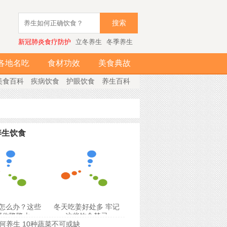
搜索
新冠肺炎食疗防护
立冬养生
冬季养生
各地名吃
食材功效
美食典故
美食百科
疾病饮食
护眼饮食
养生百科
养生饮食
怎么办？这些
冬天吃姜好处多 牢记
帮你降降火
这些饮食禁忌
何养生 10种蔬菜不可或缺