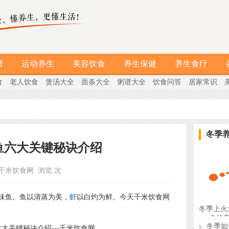
谱
运动养生
美容饮食
养生保健
养生食疗
食
老人饮食
煲汤大全
面条大全
粥谱大全
饮食问答
居家常识
冬季
鱼六大关键秘诀介绍
千米饮食网
浏览:
次
味鱼。鱼以清蒸为美，
虾
以白灼为鲜。今天千米饮食网
冬季上火
食物
冬季如