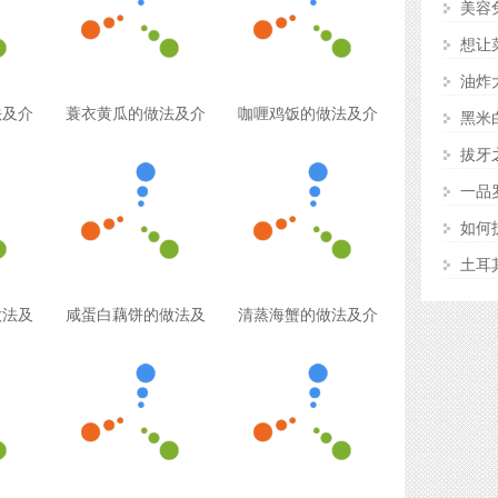
美容
想让
油炸
法及介
蓑衣黄瓜的做法及介
咖喱鸡饭的做法及介
黑米
拔牙
一品
如何
土耳
做法及
咸蛋白藕饼的做法及
清蒸海蟹的做法及介