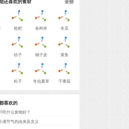
能还喜欢的食材
全部
菇
枇杷
各种米
冬瓜
桔子
柚子皮
黄鱼
松子
冬虫夏草
干番茄
都喜欢的
肝吃什么食物好？
小满节气的由来及含义