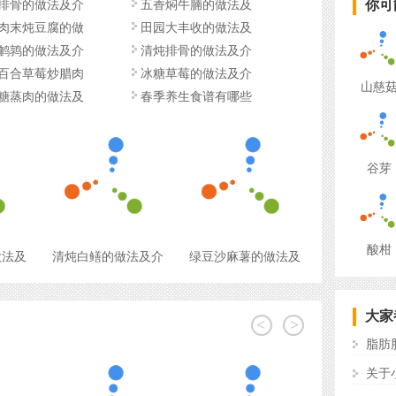
排骨的做法及介
五香焖牛腩的做法及
你可
肉末炖豆腐的做
田园大丰收的做法及
鹌鹑的做法及介
清炖排骨的做法及介
百合草莓炒腊肉
冰糖草莓的做法及介
山慈
糖蒸肉的做法及
春季养生食谱有哪些
谷芽
酸柑
做法及
清炖白鳝的做法及介
绿豆沙麻薯的做法及
大家
<
>
脂肪
关于