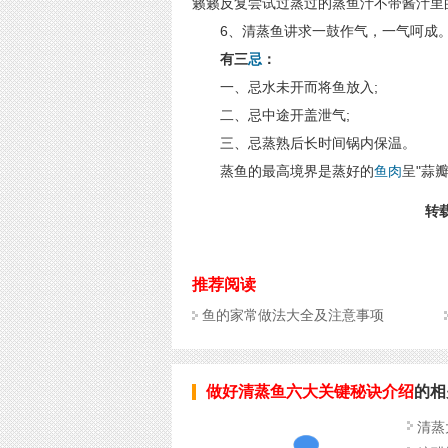
籁籁反复尝试过蒸过的蒸鱼汁不带酱汁里
6、清蒸鱼讲求一鼓作气，一气呵成
有三
忌
：
一、忌水未开而将鱼放入;
二、忌中途开盖泄气;
三、忌蒸熟后长时间锅内保温。
蒸鱼的最高境界是蒸好的
鱼肉
呈"蒜
转载
推荐阅读
鱼的家常做法大全及注意事项
做好清蒸鱼六大关键秘诀介绍
的相
清蒸