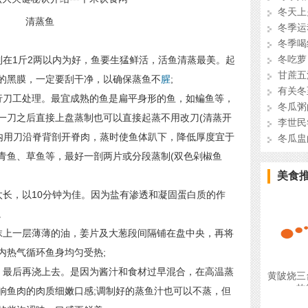
冬天上
清蒸鱼
冬季运
冬季喝
冬吃萝
在1斤2两以内为好，鱼要生猛鲜活，活鱼清蒸最美。起
甘蔗五
的黑膜，一定要刮干净，以确保蒸鱼不
腥
;
有关冬
刀工处理。最宜成熟的鱼是扁平身形的鱼，如鳊鱼等，
冬瓜粥
一刀之后直接上盘蒸制也可以直接起蒸不用改刀(清蒸开
李世民
腹内用刀沿脊背剖开脊肉，蒸时使鱼体趴下，降低厚度宜于
冬瓜盅
、青鱼、草鱼等，最好一剖两片或分段蒸制(双色剁椒鱼
美食
长，以10分钟为佳。因为盐有渗透和凝固蛋白质的作
。
上一层薄薄的油，姜片及大葱段间隔铺在盘中央，再将
内热气循环鱼身均匀受热;
最后再浇上去。是因为酱汁和食材过早混合，在高温蒸
黄陂烧三
故
响鱼肉的肉质细嫩口感;调制好的蒸鱼汁也可以不蒸，但