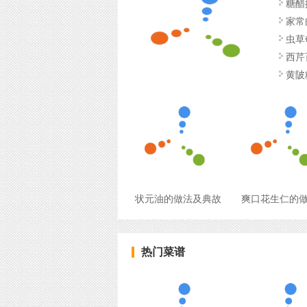
糖醋
家常
虫草
西芹
黄陂
状元油的做法及典故
爽口花生仁的
热门菜谱