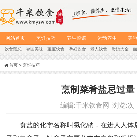
网站首页
烹饪技巧
养生菜谱
运动养生
美
饮食禁忌
异国美味
宝宝饮食
孕妇饮食
老人饮食
煲汤大全
首页
>
烹饪技巧
烹制菜肴盐忌过量
编辑:
千米饮食网
浏览:
次
食盐的化学名称叫氯化钠，在进人人体后