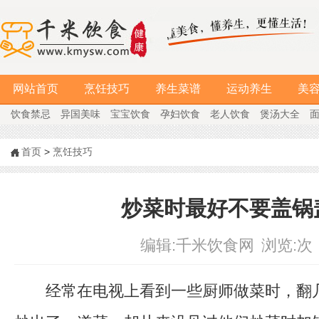
网站首页
烹饪技巧
养生菜谱
运动养生
美
饮食禁忌
异国美味
宝宝饮食
孕妇饮食
老人饮食
煲汤大全
首页
>
烹饪技巧
炒菜时最好不要盖锅
编辑:
千米饮食网
浏览:
次
经常在电视上看到一些厨师做菜时，翻几