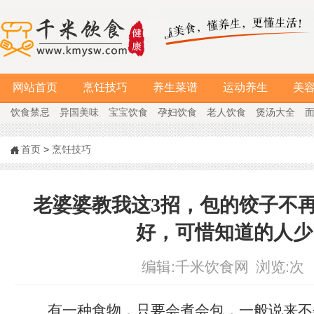
网站首页
烹饪技巧
养生菜谱
运动养生
美
饮食禁忌
异国美味
宝宝饮食
孕妇饮食
老人饮食
煲汤大全
首页
>
烹饪技巧
老婆婆教我这3招，包的饺子不
好，可惜知道的人少
编辑:
千米饮食网
浏览:
次
有一种食物，只要会煮会包，一般说来不