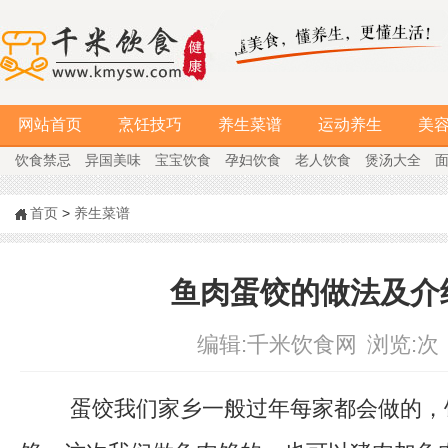
网站首页
烹饪技巧
养生菜谱
运动养生
美
饮食禁忌
异国美味
宝宝饮食
孕妇饮食
老人饮食
煲汤大全
首页
>
养生菜谱
鱼肉蛋饺的做法及介
编辑:
千米饮食网
浏览:
次
蛋饺我们家乡一般过年每家都会做的，