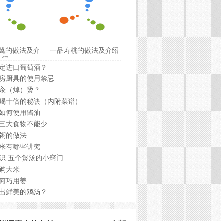
翼的做法及介
一品寿桃的做法及介绍
绍
定进口葡萄酒？
房厨具的使用禁忌
汆（焯）烫？
喝十倍的秘诀（内附菜谱）
如何使用酱油
三大食物不能少
粥的做法
米有哪些讲究
识:五个煲汤的小窍门
购大米
何巧用姜
出鲜美的鸡汤？