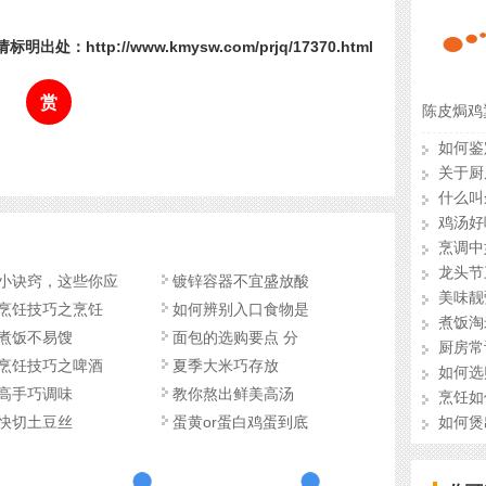
标明出处：http://www.kmysw.com/prjq/17370.html
赏
陈皮焗鸡
如何鉴
关于厨
什么叫
鸡汤好
烹调中
龙头节
小诀窍，这些你应
镀锌容器不宜盛放酸
美味靓
烹饪技巧之烹饪
如何辨别入口食物是
煮饭淘
煮饭不易馊
面包的选购要点 分
厨房常
烹饪技巧之啤酒
夏季大米巧存放
如何选
高手巧调味
教你熬出鲜美高汤
烹饪如
快切土豆丝
蛋黄or蛋白鸡蛋到底
如何煲