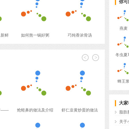
你可
燕麦
跟新鲜
如何熬一锅好粥
巧炖香浓骨汤
冬虫夏
<
>
蜂王
大家
谱——
炝蛏鼻的做法及介绍
虾仁韭黄炒蛋的做法
脂肪
关于