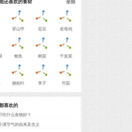
能还喜欢的食材
全部
穿山甲
芸豆
老母鸡
草
鲍鱼
树菇
干发菜
浆
侧柏叶
李子
竹茹
都喜欢的
肝吃什么食物好？
小满节气的由来及含义