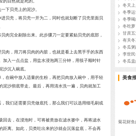
应的自然就是死的。
冬天上
一下贝壳上的泥沙。
冬季运
进贝壳，将贝壳一开为二，同时也就划断了贝壳里面贝
冬季喝
冬吃萝
。
甘蔗五
贝肉完全剔除出来。此步骤刀一定要紧贴贝壳的底部，
有关冬
冬瓜粥
贝肉，用刀将贝肉的内脏，也就是看上去黑乎乎的东西
李世民
。加入一点点盐，用盐水浸泡两三分钟，用筷子顺时针
冬瓜盅
泥沙沉入碗底。
，在碗中放入适量的生粉，再把贝肉放入碗中，用手轻
美食
的泥沙彻底带走。最后，再用清水洗一遍，贝肉就加工
，我们还需要贝壳做底托，那么我们可以选用细毛刷或
回去，在浸泡时，可将被类放在滤水篓中，再将滤水
菊花财鱼
的距离。如此，贝类吐出来的沙就会沉落盆底，不会再