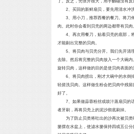
了。反之，壳张开很大，用手触碰没有反
2、买回的新鲜扇贝，要先用清水冲洗
3、用小刀，推荐西餐的餐刀。将刀伸
肉。此时你会看到贝壳的两边都带有贝肉
4、再次用餐刀，贴着贝壳的底部，将
才能剔出完整的贝肉。
5、将贝肉与贝壳分开。我们先开清理
去除。然后将完整的贝肉放入一个大碗内
旋转贝肉，这样做的目的是使贝肉表面的
6、将贝肉捞出，刚才大碗中的水倒掉
轻搓洗贝肉。这样做生粉会把贝肉中残留
好了。
7、如果做蒜蓉粉丝或豉汁蒸扇贝的话
者牙刷，再将贝壳上的泥沙彻底刷掉。
为了防止贝类将吐出的沙再次被贝类吸
篓摆在水盆上，使滤水篓保持四或五公分