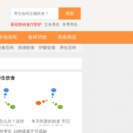
搜索
新冠肺炎食疗防护
立冬养生
冬季养生
各地名吃
食材功效
美食典故
美食百科
疾病饮食
护眼饮食
养生百科
养生饮食
怎么办？这些
冬天吃姜好处多 牢记
帮你降降火
这些饮食禁忌
何养生 10种蔬菜不可或缺