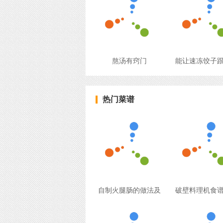
熬汤有窍门
能让速冻饺子
热门菜谱
自制火腿肠的做法及
破壁料理机食