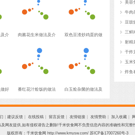
美容
牛肉
豆豉
三鲜
法及介
肉酱花生米做法及介
双色豆渣炒鸡蛋的做
射精
干炸
玉米
炸鱼
么做好
番红花汁烩饭的做法
白玉烩杂菌的做法及
们
|
建议反馈
|
在线投稿
|
留言反馈
|
友情链接
|
友情赞助
|
加入收藏
|
及网友提供,如有侵权请告之删除!千米饮食网不负责信息内容的准确性和完整
版权所有：千米饮食网 http://www.kmysw.com/
苏ICP备17007260号-3