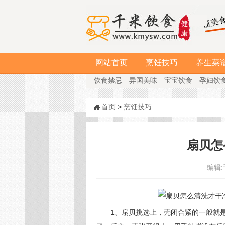
网站首页
烹饪技巧
养生菜
饮食禁忌
异国美味
宝宝饮食
孕妇饮
首页
>
烹饪技巧
扇贝怎
编辑:
1、扇贝挑选上，壳闭合紧的一般就是