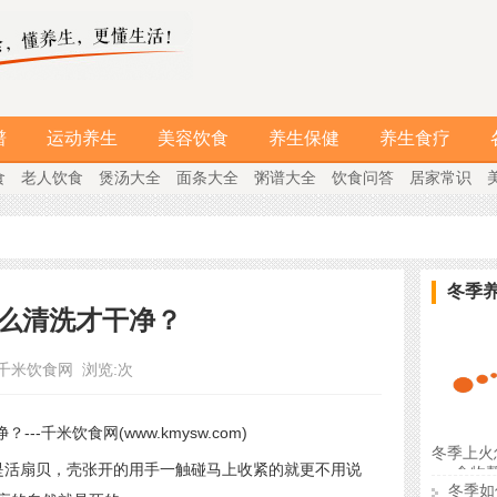
谱
运动养生
美容饮食
养生保健
养生食疗
食
老人饮食
煲汤大全
面条大全
粥谱大全
饮食问答
居家常识
冬季
么清洗才干净？
千米饮食网
浏览:
次
冬季上火
活扇贝，壳张开的用手一触碰马上收紧的就更不用说
食物
冬季如