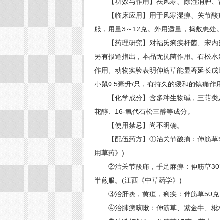
【功效与作用】祛风寒、除湿消肿、舒
【临床应用】用于风寒湿痹、关节酸痛
服，用量3～12克。外用适量，捣敷患处
【药理研究】对福氏痢疾杆菌、宋内氏
另有报道指出，本品无抗菌作用。石松水
作用。动物实验表明伸筋草能显著延长戊巴
小鼠0.5毫升/只，有持久的缓和的镇痛
【化学成分】含多种生物碱，三萜类及
花醇、16-氧代石松三醇等成分。
【使用禁忌】尚不明确。
【配伍药方】①治关节酸痛：伸筋草9克
用草药》)
②治关节酸痛，手足麻痹：伸筋草30克
半煎服。(江西《中草药学》)
③治肝炎，黄疸，痢疾：伸筋草50克，
④治肺痨咳嗽：伸筋草、紫金牛、枇杷叶