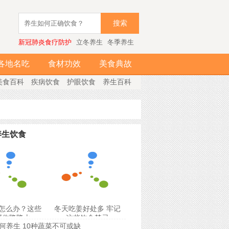
搜索
新冠肺炎食疗防护
立冬养生
冬季养生
各地名吃
食材功效
美食典故
美食百科
疾病饮食
护眼饮食
养生百科
养生饮食
怎么办？这些
冬天吃姜好处多 牢记
帮你降降火
这些饮食禁忌
何养生 10种蔬菜不可或缺