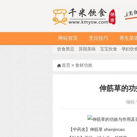
网站首页
烹饪技巧
养生菜
饮食禁忌
异国美味
宝宝饮食
孕妇饮
首页
>
食材功效
伸筋草的功
编辑:
【中药名】伸筋草 shenjincao