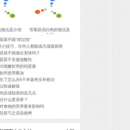
的做法及介绍
苦菊蒜泥白肉的做法及
介绍
蔬菜不能“焯过劲”
房小技巧，任何人都能成为顶级厨师
道就不能做出美味吗？
器皿不宜盛放酸性
出细嫩软滑的鸡蛋羹
如何使用酱油
生了怎么办5个米饭夹生补救法
以快速解辣
肉必须知道的这几点
点什么更添香？
对食物的营养素有影响吗
饪技巧之说说烧烤