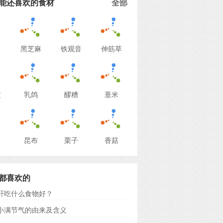
能还喜欢的食材
全部
黑芝麻
铁观音
伸筋草
皮
乳鸽
醪糟
薏米
昆布
栗子
香菇
都喜欢的
肝吃什么食物好？
小满节气的由来及含义