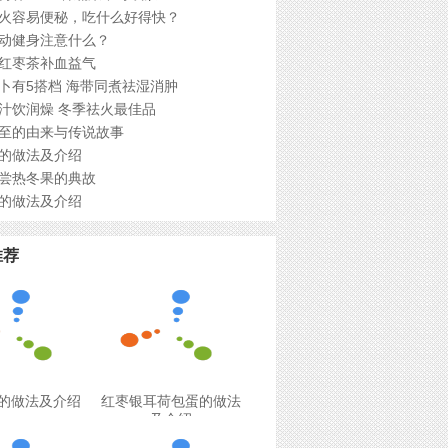
火容易便秘，吃什么好得快？
动健身注意什么？
红枣茶补血益气
卜有5搭档 海带同煮祛湿消肿
汁饮润燥 冬季祛火最佳品
至的由来与传说故事
的做法及介绍
尝热冬果的典故
的做法及介绍
推荐
的做法及介绍
红枣银耳荷包蛋的做法
及介绍