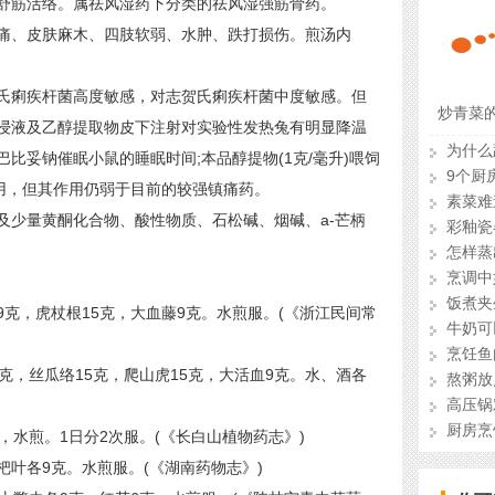
筋活络。属祛风湿药下分类的祛风湿强筋骨药。
、皮肤麻木、四肢软弱、水肿、跌打损伤。煎汤内
。
痢疾杆菌高度敏感，对志贺氏痢疾杆菌中度敏感。但
炒青菜
浸液及乙醇提取物皮下注射对实验性发热兔有明显降温
为什么
比妥钠催眠小鼠的睡眠时间;本品醇提物(1克/毫升)喂饲
9个厨
作用，但其作用仍弱于目前的较强镇痛药。
素菜难
少量黄酮化合物、酸性物质、石松碱、烟碱、a-芒柄
彩釉瓷
怎样蒸
烹调中
饭煮夹
，虎杖根15克，大血藤9克。水煎服。(《浙江民间常
牛奶可
烹饪鱼
，丝瓜络15克，爬山虎15克，大活血9克。水、酒各
熬粥放
高压锅
厨房烹
水煎。1日分2次服。(《长白山植物药志》)
各9克。水煎服。(《湖南药物志》)