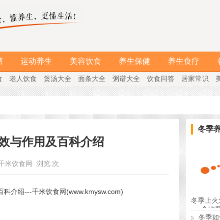
谱
运动养生
美容饮食
养生保健
养生食疗
食
老人饮食
煲汤大全
面条大全
粥谱大全
饮食问答
居家常识
冬季
效与作用及百科介绍
千米饮食网
浏览:
次
冬季上火
食物
冬季如