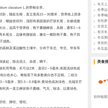
冬天上
 clavatum L.的带根全草。
冬季运
，随处生根，直立茎高15～30厘米，营养枝上部多
冬季喝
冬吃萝
状，螺旋状排列，顶部有易脱落的芒状长尾，全缘或微
甘蔗五
长出，远高于营养枝，孢子囊穗棒状，具柄，通常2～6
有关冬
具长尾尖，边缘有微锯齿，腋生一横卧孢子囊。孢子四
冬瓜粥
孢子成熟。
李世民
米的疏林及溪边酸性土壤中。分布于东北、华北、华东等
冬瓜盅
拔起，除去泥土、杂质，晒干。
美食
而弯曲，长可达2米，直径2～5毫米;表面浅绿色或
央有白色木心。匍匐茎下有多数黄白色不定根。二歧分
～5毫米，宽0.3～0.8毫米;黄绿色或灰绿色，先端呈芒
有时具一直立棒状孢子囊穗。气无，味淡。以黄绿色、
软炸蛎窝
肝经、脾经、肾经。