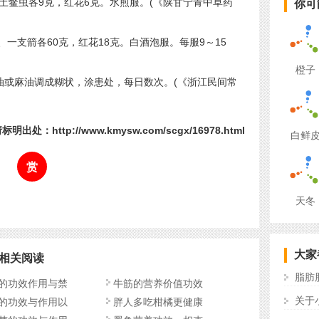
鳖虫各9克，红花6克。水煎服。(《陕甘宁青中草药
你可
支箭各60克，红花18克。白酒泡服。每服9～15
橙子
或麻油调成糊状，涂患处，每日数次。(《浙江民间常
明出处：http://www.kmysw.com/scgx/16978.html
白鲜
赏
天冬
大家
相关阅读
脂肪
的功效作用与禁
牛筋的营养价值功效
关于
的功效与作用以
胖人多吃柑橘更健康