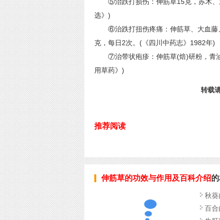
⑤治跌打损伤：伸筋草15克，苏木、土
选》)
⑥治跌打扭伤疼痛：伸筋草、大血藤、一
克，每日2次。(《四川中药志》1982年)
⑦治带状疱疹：伸筋草(焙)研粉，青油
用草药》)
转载请标
推荐阅读
伸筋草的功效与作用及百科介绍
的
秋葵
百合