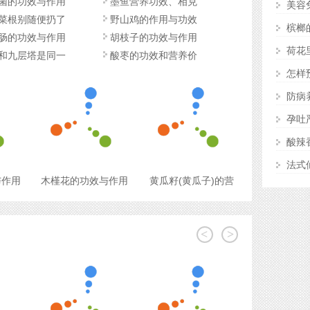
菌的功效与作用
墨鱼营养功效、相克
美容
菜根别随便扔了
野山鸡的作用与功效
槟榔
肠的功效与作用
胡枝子的功效与作用
荷花
和九层塔是同一
酸枣的功效和营养价
怎样
防病
孕吐
酸辣
法式
与作用
木槿花的功效与作用
黄瓜籽(黄瓜子)的营
<
>