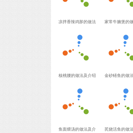
凉拌香辣鸡胗的做法
家常牛腩煲的
核桃腰的做法及介绍
金砂鳝鱼的做
鱼面煨汤的做法及介
芪烧活鱼的做