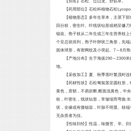
【别名】石松、过山龙、舒筋草。
【药用部位】石松科植物石松Lycopodium
【植物形态】多年生草本，主茎下部伏卧
回分枝，密生叶。叶线状钻形或稍呈镰刀
锯齿。孢子枝从二年生或三年生营养枝上
个呈总状排列，孢子叶卵状三角形，先端
面体球形，有密网纹及小突起。7～8月
【产地分布】生于海拔290～2300
地。
【采收加工】夏、秋季茎叶繁茂时连根
【药材性状】石松匍匐茎呈圆柱形，细长
黄色，质韧，不易折断;断面浅黄色，中
枝，叶密生，线状钻形，常皱缩而弯曲;长3
状，全缘或有微锯齿，叶脉不明显。枝端
无杂质者为佳。
【性味归经】性温，味微苦、辛。归