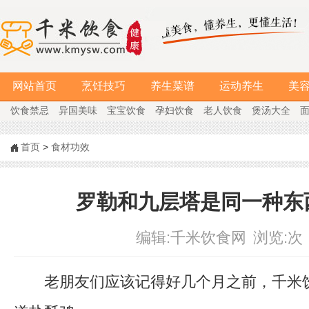
网站首页
烹饪技巧
养生菜谱
运动养生
美
饮食禁忌
异国美味
宝宝饮食
孕妇饮食
老人饮食
煲汤大全
首页
>
食材功效
罗勒和九层塔是同一种东
编辑:
千米饮食网
浏览:
次
老朋友们应该记得好几个月之前，千米饮