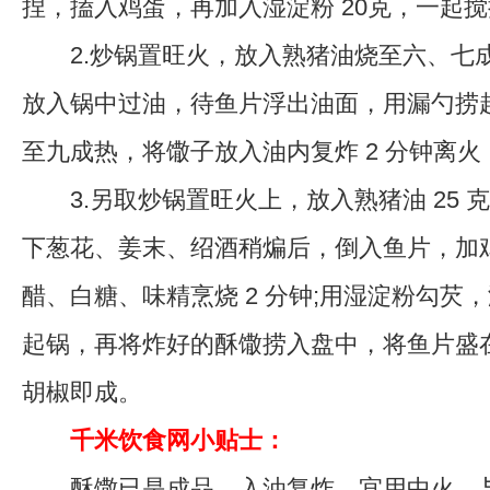
捏，搕入鸡蛋，再加入湿淀粉 20克，一起
2.炒锅置旺火，放入熟猪油烧至六、七
放入锅中过油，待鱼片浮出油面，用漏勺捞
至九成热，将馓子放入油内复炸 2 分钟离
3.另取炒锅置旺火上，放入熟猪油 25 
下葱花、姜末、绍酒稍煸后，倒入鱼片，加
醋、白糖、味精烹烧 2 分钟;用湿淀粉勾芡，淋
起锅，再将炸好的酥馓捞入盘中，将鱼片盛
胡椒即成。
千米饮食网小贴士：
酥馓已是成品，入油复炸，宜用中火，与