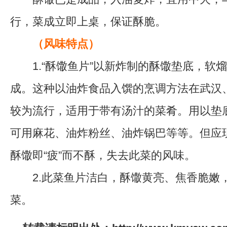
行，菜成立即上桌，保证酥脆。
（
风味特点
）
1.“酥馓鱼片”以新炸制的酥馓垫底，软
成。这种以油炸食品入馔的烹调方法在武汉
较为流行，适用于带有汤汁的菜肴。用以垫
可用麻花、油炸粉丝、油炸锅巴等等。但应
酥馓即“疲”而不酥，失去此菜的风味。
2.此菜鱼片洁白，酥馓黄亮、焦香脆嫩
菜。