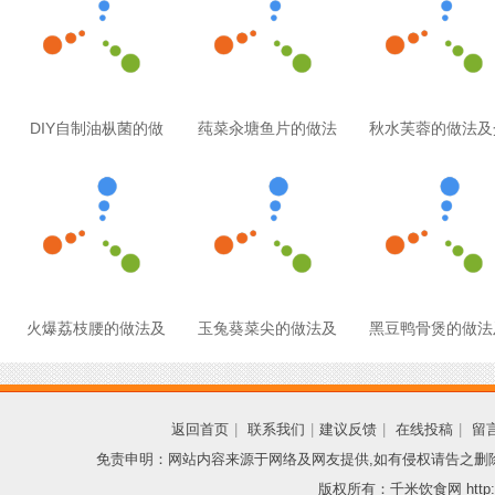
DIY自制油枞菌的做
莼菜汆塘鱼片的做法
秋水芙蓉的做法及
火爆荔枝腰的做法及
玉兔葵菜尖的做法及
黑豆鸭骨煲的做法
返回首页
|
联系我们
|
建议反馈
|
在线投稿
|
留
免责申明：网站内容来源于网络及网友提供,如有侵权请告之删
版权所有：千米饮食网 http://