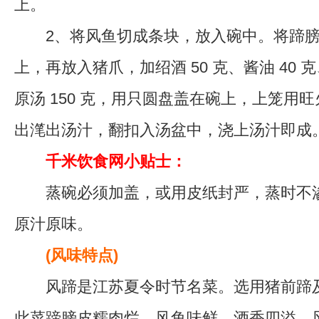
上。
2、将风鱼切成条块，放入碗中。将蹄膀(
上，再放入猪爪，加绍酒 50 克、酱油 40
原汤 150 克，用只圆盘盖在碗上，上笼用旺
出滗出汤汁，翻扣入汤盆中，浇上汤汁即成
千米饮食网小贴士：
蒸碗必须加盖，或用皮纸封严，蒸时不渗
原汁原味。
(风味特点)
风蹄是江苏夏令时节名菜。选用猪前蹄及
此菜蹄膀皮糯肉烂，风鱼味鲜，酒香四溢，