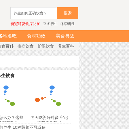
搜索
新冠肺炎食疗防护
立冬养生
冬季养生
各地名吃
食材功效
美食典故
美食百科
疾病饮食
护眼饮食
养生百科
养生饮食
怎么办？这些
冬天吃姜好处多 牢记
帮你降降火
这些饮食禁忌
何养生 10种蔬菜不可或缺