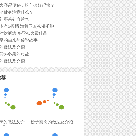
火容易便秘，吃什么好得快？
动健身注意什么？
红枣茶补血益气
卜有5搭档 海带同煮祛湿消肿
汁饮润燥 冬季祛火最佳品
至的由来与传说故事
的做法及介绍
尝热冬果的典故
的做法及介绍
推荐
奇的做法及介
松子熏肉的做法及介绍
绍