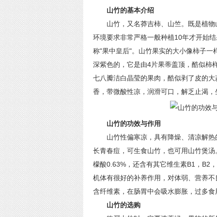
山竹的基本介绍
山竹，又名莽吉柿、山竺。既是植物山
环境要求非常严格一般种植10年才开始
称"果中皇后"。山竹果实的大小像柿子
深紫色的，它是由4片果蒂盖顶，酷似柿
七八瓣洁白晶莹的果肉，酷似剥了皮的大
香，带微酸性凉，润滑可口，解乏止渴，
山竹的功效与作用
山竹性偏寒凉，具有降燥、清凉解热的
长青春痘，可生食山竹，也可用山竹煲汤。
檬酸0.63%，还含有其它维生素B1，B
机体有很好的补养作用，对体弱、营养不
含纤维素，在肠胃中会吸水膨胀，过多食
山竹的选购