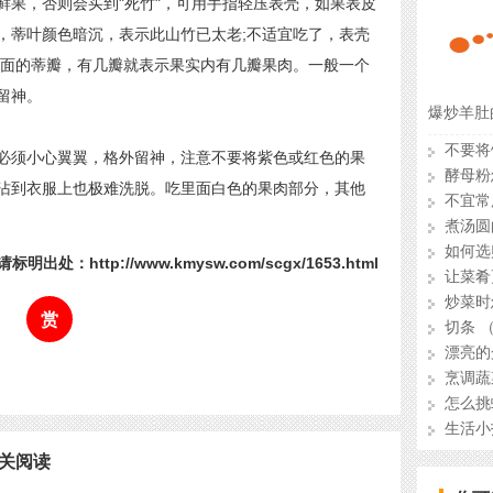
果，否则会买到"死竹"，可用手指轻压表壳，如果表皮
，蒂叶颜色暗沉，表示此山竹已太老;不适宜吃了，表壳
下面的蒂瓣，有几瓣就表示果实内有几瓣果肉。一般一个
留神。
爆炒羊肚
不要将
须小心翼翼，格外留神，注意不要将紫色或红色的果
酵母粉
沾到衣服上也极难洗脱。吃里面白色的果肉部分，其他
不宜常
煮汤圆
如何选
标明出处：http://www.kmysw.com/scgx/1653.html
让菜肴
炒菜时
赏
切条 
漂亮的
烹调蔬
怎么挑
生活小
关阅读