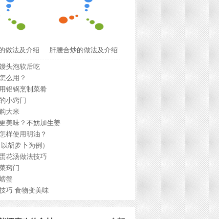
的做法及介绍
肝腰合炒的做法及介绍
馒头泡软后吃
怎么用？
用铝锅烹制菜肴
的小窍门
购大米
更美味？不妨加生姜
怎样使用明油？
（以胡萝卜为例）
蛋花汤做法技巧
菜窍门
螃蟹
技巧 食物变美味