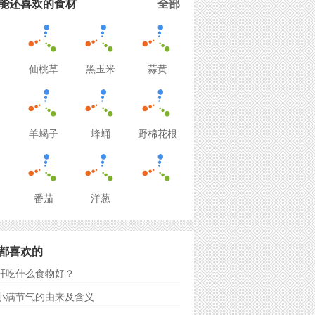
能还喜欢的食材
全部
仙桃草
黑玉米
蒜黄
羊蝎子
蜂蛹
野棉花根
番茄
洋葱
都喜欢的
肝吃什么食物好？
小满节气的由来及含义