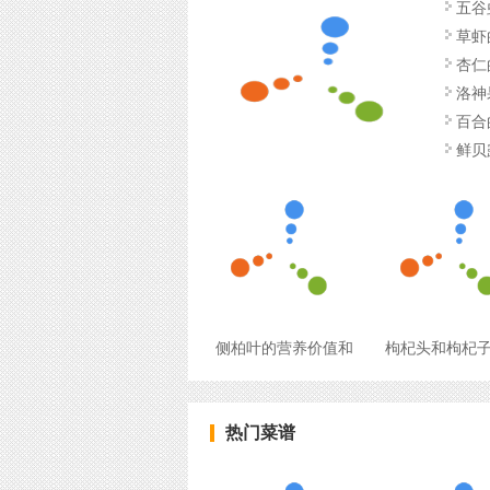
五谷
草虾
杏仁
洛神
百合
鲜贝
侧柏叶的营养价值和
枸杞头和枸杞
热门菜谱