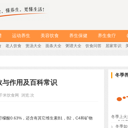
谱
运动养生
美容饮食
养生保健
养生食疗
食
老人饮食
煲汤大全
面条大全
粥谱大全
饮食问答
居家常识
冬季
效与作用及百科常识
千米饮食网
浏览:
次
冬季上火
酸0.63%，还含有其它维生素B1，B2，C4和矿物
食物
冬季如