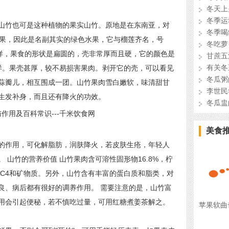
冬天上
冬季运
竹也可是这种植物的果实山竹。原地是在东南亚，对
冬季喝
结果，因此是名副其实的绿色水果，它与榴莲齐名，号
冬吃萝
一样，果食的形状是扁圆的，壳非常厚而且硬，它的颜色是
甘蔗五
有关冬
样。果壳甚厚，较不易损害果肉。剥开它的壳，可以看见
冬瓜粥
蒜瓣儿，相互围成一团。山竹果肉雪白嫩软，味清甜甘
李世民
生发补身，而且还有降火的功效。
冬瓜盅
美食
作用，可化解脂肪，润肤降火，若皮肤生疮，年轻人
 山竹的营养价值 山竹果肉含可溶性固形物16.8%，柠
2，C4和矿物质。另外，山竹含有丰富的蛋白质和脂类，对
良、病后都有很好的调养作用。 需要注意的是，山竹富
用会引起便秘，若不慎吃过量，可用红糖煮姜茶解之。
苹果软曲