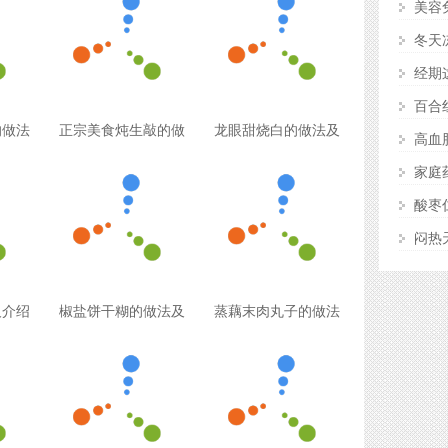
美容
冬天
经期
百合
的做法
正宗美食炖生敲的做
龙眼甜烧白的做法及
高血
家庭
酸枣
闷热
及介绍
椒盐饼干糊的做法及
蒸藕末肉丸子的做法