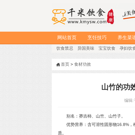
网站首页
烹饪技巧
养生菜
饮食禁忌
异国美味
宝宝饮食
孕妇饮
首页
>
食材功效
山竹的功
编辑:
别名：莽吉柿、山竺、山竹子。
优势营养：含可溶性固形物16.8%，柠檬
质。