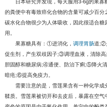
日本研究并发现，每天服用3-6g的果寡
的粪便中有毒致癌化合物的含量可减少百分之
碳水化合物很少为人体吸收，因此很适合糖
用。
果寡糖具有：①进消化，
调理胃肠
道;
促生剂，产生双歧因子;③调理血液，清除
胆固醇和糖尿病;④通便、防治下痢;⑤降火
暗疮;⑥提高免疫力。
需要注意的是，雪莲果含有一种化学成分
鞣质。雪莲果被切开和去皮后，暴露在空气
变色的原因是由于氧化作用，单宁中的酚类