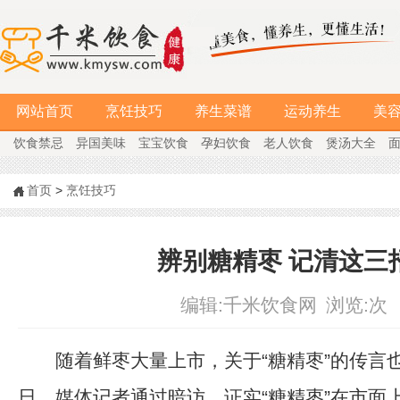
网站首页
烹饪技巧
养生菜谱
运动养生
美
饮食禁忌
异国美味
宝宝饮食
孕妇饮食
老人饮食
煲汤大全
首页
>
烹饪技巧
辨别糖精枣 记清这三
编辑:
千米饮食网
浏览:
次
随着鲜枣大量上市，关于“糖精枣”的传言
日，媒体记者通过暗访，证实“糖精枣”在市面