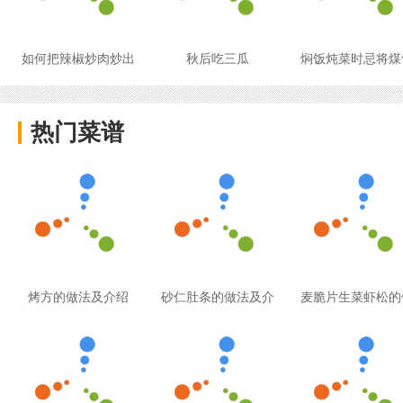
如何把辣椒炒肉炒出
秋后吃三瓜
焖饭炖菜时忌将煤
热门菜谱
烤方的做法及介绍
砂仁肚条的做法及介
麦脆片生菜虾松的