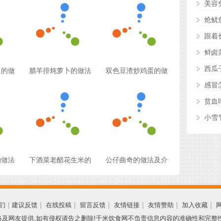
美容
炝鱿
跟着
鲜卤
西瓜
卜的做
腊羊排炖萝卜的做法
双色豆渣炒鸡蛋的做
感冒
贫血
小雪
的做法
下酒菜老醋花生米的
公仔曲奇的做法及介
们
|
建议反馈
|
在线投稿
|
留言反馈
|
友情链接
|
友情赞助
|
加入收藏
|
及网友提供,如有侵权请告之删除!千米饮食网不负责信息内容的准确性和完整