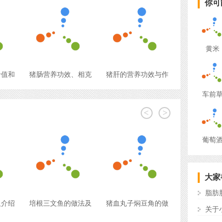
你可
黄米
价值和
猪肠营养功效、相克
猪肝的营养功效与作
车前
<
>
葡萄
大家
脂肪
及介绍
培根三文鱼的做法及
猪血丸子焖豆角的做
关于