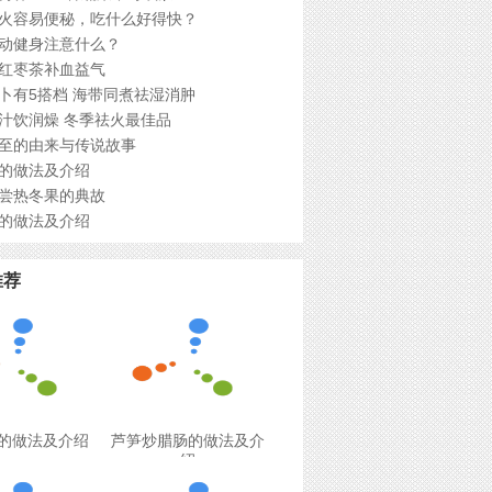
火容易便秘，吃什么好得快？
动健身注意什么？
红枣茶补血益气
卜有5搭档 海带同煮祛湿消肿
汁饮润燥 冬季祛火最佳品
至的由来与传说故事
的做法及介绍
尝热冬果的典故
的做法及介绍
推荐
的做法及介绍
芦笋炒腊肠的做法及介
绍