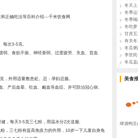
冬天上
。
冬季运
冬季喝
冬吃萝
甘蔗五
有关冬
每次3-5克。
冬瓜粥
弱、食欲不振、神经衰弱、过度疲劳、失血、贫血
李世民
冬瓜盅
5克，外用适量敷患处。忌：孕妇忌服。
美食
、产后血晕、吐血、衄血等血症。并可防治冠心病、
，每天3-5克三七粉，用温水分2次送服;
啤酒鸭舌
七粉，三七粉有提高免疫力的作用，10岁一下儿童自身免