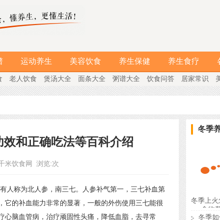
谱
运动养生
美容饮食
养生保健
养生食疗
食
老人饮食
煲汤大全
面条大全
粥谱大全
饮食问答
居家常识
冬季
功效和正确吃法等百科介绍
千米饮食网
浏览:
次
人称为北人参，南三七。人参补气第一，三七补血第
冬季上火
，它的补血能力非常的显著，一般的外伤使用三七能很
食物
疗心脑血管病，治疗顽固性头痛，降低血脂，去寻常
冬季如