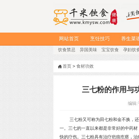
网站首页
烹饪技巧
养生菜
饮食禁忌
异国美味
宝宝饮食
孕妇饮
首页
>
食材功效
三七粉的作用与
编辑:
三七粉又可称为田七粉和金不换，还有
一。三七的一直以来都是非常好的中药材
快的疗伤。三七粉具有治疗疤痕疙瘩，治