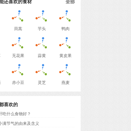
能还喜欢的食材
全部
茼蒿
芋头
鸭肉
草
无花果
蒜黄
黄皮果
酒
赤小豆
灵芝
燕麦
都喜欢的
肝吃什么食物好？
小满节气的由来及含义