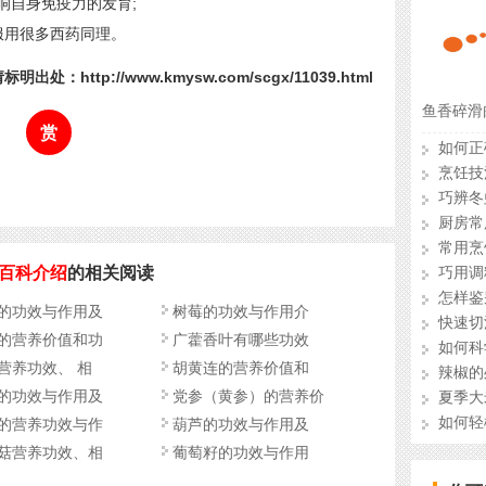
响自身免疫力的发育;
用很多西药同理。
明出处：http://www.kmysw.com/scgx/11039.html
鱼香碎滑
赏
如何正
烹饪技
巧辨冬
厨房常
常用烹
百科介绍
的相关阅读
巧用调
怎样鉴
的功效与作用及
树莓的功效与作用介
快速切
的营养价值和功
广藿香叶有哪些功效
如何科
营养功效、 相
胡黄连的营养价值和
辣椒的
的功效与作用及
党参（黄参）的营养价
夏季大
如何轻
值
的营养功效与作
葫芦的功效与作用及
菇营养功效、相
葡萄籽的功效与作用