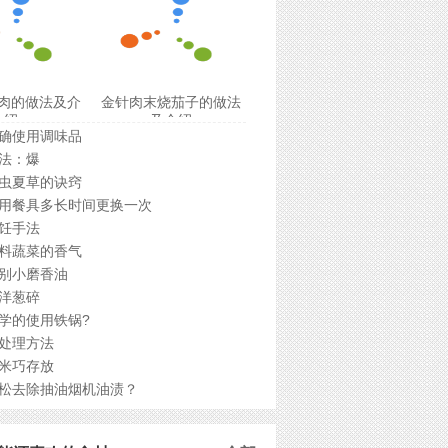
肉的做法及介
金针肉末烧茄子的做法
绍
及介绍
确使用调味品
法：爆
虫夏草的诀窍
用餐具多长时间更换一次
饪手法
料蔬菜的香气
别小磨香油
洋葱碎
学的使用铁锅?
处理方法
米巧存放
松去除抽油烟机油渍？