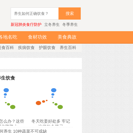
搜索
新冠肺炎食疗防护
立冬养生
冬季养生
各地名吃
食材功效
美食典故
美食百科
疾病饮食
护眼饮食
养生百科
养生饮食
怎么办？这些
冬天吃姜好处多 牢记
帮你降降火
这些饮食禁忌
何养生 10种蔬菜不可或缺