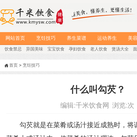
网站首页
烹饪技巧
养生菜谱
运动养生
美
饮食禁忌
异国美味
宝宝饮食
孕妇饮食
老人饮食
煲汤大全
首页
>
烹饪技巧
什么叫勾芡？
编辑:
千米饮食网
浏览:
次
勾芡就是在菜肴或汤汁接近成熟时，将调