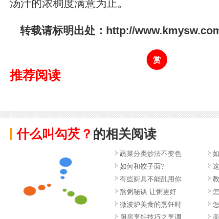
汤汁的浓稠度满意为止。
转载请标明出处：http://www.kmysw.com/p
赏
推荐阅读
什么叫勾芡？
的相关阅读
蔬菜分类炒法不变色
如何和饺子面?
有些厨具不能乱用你
熬粥秘诀 让粥更好
微波炉美食的烹饪时
怎
厨房烹饪技巧之烹调