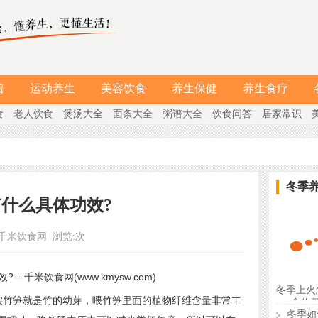
谱
运动养生
美容饮食
养生保健
养生食疗
食
老人饮食
煲汤大全
面条大全
粥谱大全
饮食问答
居家常识
冬季
什么具体功效?
千米饮食网
浏览:
次
冬季上火
实竹笋就是竹的幼芽，喂竹笋里面的植物纤维含量非常丰
食物
冬季如