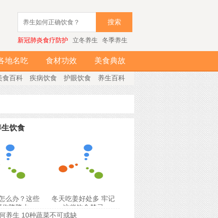
搜索
新冠肺炎食疗防护
立冬养生
冬季养生
各地名吃
食材功效
美食典故
美食百科
疾病饮食
护眼饮食
养生百科
养生饮食
怎么办？这些
冬天吃姜好处多 牢记
帮你降降火
这些饮食禁忌
何养生 10种蔬菜不可或缺