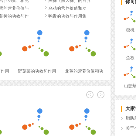
营养功效、相克
黑蒜（黑大蒜）的营养
你可
价
蜜的营养价值与
乌鸡的营养价值和功
花树的功效与作
鸭舌的功效与作用集
樱桃
鱼板
与作用
野苋菜的功效和作用
龙葵的营养价值和功
山慈
<
>
大家
脂肪
关于