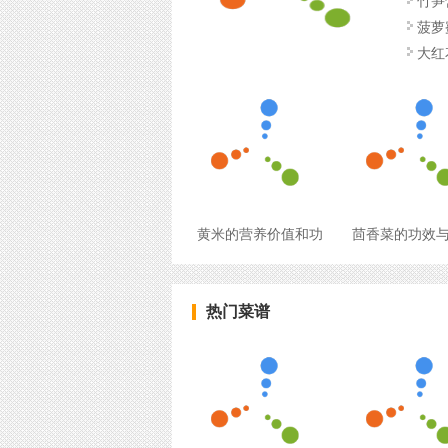
竹笋
菠萝
大红
黄米的营养价值和功
茴香菜的功效
热门菜谱