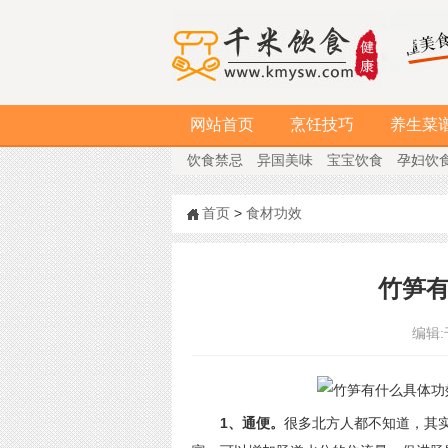
网站首页
烹饪技巧
养生菜
饮食禁忌
异国美味
宝宝饮食
孕妇饮
首页
>
食材功效
竹笋有
编辑:
1、通便。
很多北方人都不知道，其