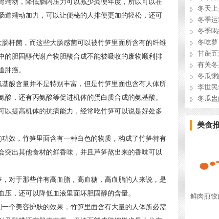
胃蠕动，降低肠内压力可以减少粪便年度，所以可以在
冬天上
肠道蠕动加力，可以让便秘的人排便更加的轻松，还可
冬季运
冬季喝
冬吃萝
大肠杆菌，而这些大肠感菌可以被竹笋里面所含有的纤维
甘蔗五
中的胆固醇代谢产物胆酸合成不能被吸收的废物顺利排
有关冬
道肿癌。
冬瓜粥
氨基酸含量并不是特别丰富，但是竹笋里面也含有人体所
李世民
氨酸，还有丙氨酸等促进机体的蛋白质合成的氨基酸。
冬瓜盅
可以提高机体的抗病能力，经常吃竹笋可以说是好处多
美食
的功效，竹笋里面含有一种白色的物质，构成了竹笋特有
会突出其他食材的鲜香味，并且芦笋熬出来的香味可以
笋，对于那些伴有高血脂，高血糖，高血脂的人来说，是
血压，还可以降低血液里面坏胆固醇的含量。
鲜肉煎饺
到一个美容护肤的效果，竹笋里面含有大量的人体所必需