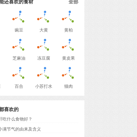
能还喜欢的食材
全部
豌豆
大黄
黄柏
芝麻油
冻豆腐
黄皮果
菇
百合
小苏打水
猫肉
都喜欢的
肝吃什么食物好？
小满节气的由来及含义