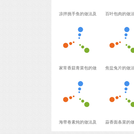
凉拌挑手鱼的做法及
百叶包肉的做
家常香菇青菜包的做
焦盐兔片的做
海带卷素炖的做法及
蒜香面条菜的