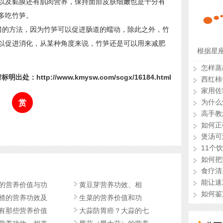
以及黏膜还有肌肉营养，保持面部皮肤细嫩也是十分有
多吃竹笋。
错的方法，因为竹笋可以促进肠道的蠕动，除此之外，竹
以促进消化，从某种角度来说，竹笋还是可以用来减肥
根据星
怎样蒸
明出处：http://www.kmysw.com/scgx/16184.html
西红柿
家用佐
为什么
赏
高手教
如何正
煲汤可
11个
如何把
食疗清
能让速
的营养价值与功
黄豆芽营养功效、相
如何鉴
楂的营养功效及
生菜的营养价值和功
有那些营养价值
大蒜防胃癌？大蒜的七