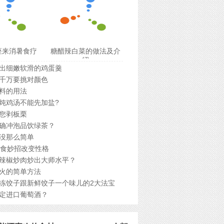
座来消暑食疗
糖醋辣白菜的做法及介
绍
出细嫩软滑的鸡蛋羹
千万要挑对颜色
料的用法
炖鸡汤不能先加盐?
您剥板栗
确冲泡品饮绿茶？
没那么简单
饮食妙招改变性格
辣椒炒肉炒出大师水平？
火的简单方法
冻饺子跟新鲜饺子一个味儿的2大法宝
定进口葡萄酒？