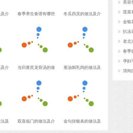
美容
莲菜
法及介
春季养生食谱有哪些
冬瓜四灵的做法及介
金银
扒冻
老北
春季
孕妇
法及介
当归黄芪龙骨汤的做
葱油焗乳鸽的做法及
清炖
做法及
双喜临门的做法及介
金勾挂银条的做法及