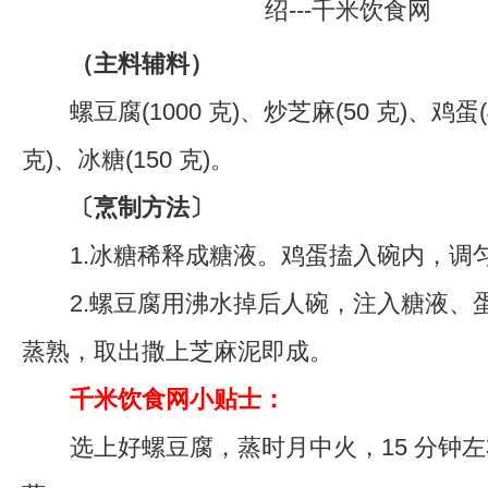
（主料辅料）
螺豆腐(1000 克)、炒芝麻(50 克)、鸡蛋(4
克)、冰糖(150 克)。
〔烹制方法〕
1.冰糖稀释成糖液。鸡蛋搕入碗内，调
2.螺豆腐用沸水掉后人碗，注入糖液、
蒸熟，取出撒上芝麻泥即成。
千米饮食网小贴士：
选上好螺豆腐，蒸时月中火，15 分钟左