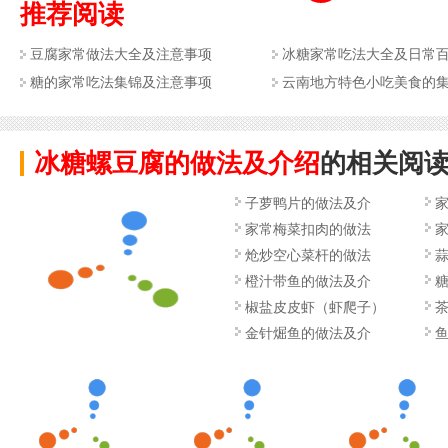
推荐阅读
豆腐家常做法大全及注意事项
冰糖家常吃法大全及日常
糖的家常吃法集锦及注意事项
云南地方特色小吃美食的
冰糖螺豆腐的做法及介绍
的相关阅
子萝鸭片的做法及介
家常梅菜扣肉的做法
炝炒空心菜杆的做法
橙汁带鱼的做法及介
椒盐皮皮虾（虾爬子）
的
金针煀鱼的做法及介