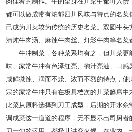
肉佳肴的制作。牛的全身在川菜中都可入馔
都可以做成带有浓郁四川风味与特点的名菜
已成为川菜较为传统的历史名菜。双圆牛头
清炖牛肉汤、麻辣牛肉丝、灯影牛肉等名菜
牛冲制菜，各种菜系均有之，但川菜更能
味。家常牛冲有色泽红亮、抱汁亮油、口感
咸鲜微辣、润而不燥、浓而不烈的特点，使
宗的家常牛冲只有在极具档次的川菜筵席中
此菜从原料选择到刀工成型，后期的开水氽
调成菜这一道道的程序，无不显示出司厨者
刀一勺的运用，都极其讲究火候。在业内，