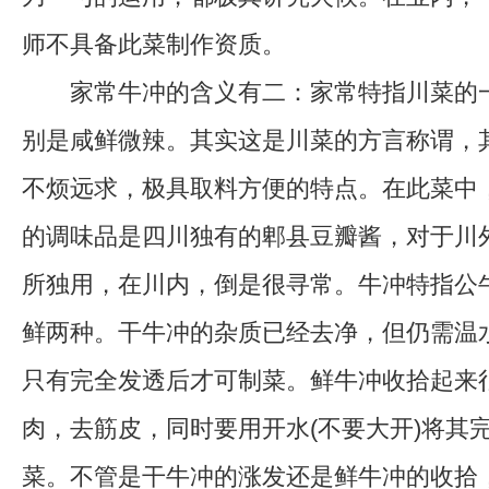
师不具备此菜制作资质。
家常牛冲的含义有二：家常特指川菜的一
别是咸鲜微辣。其实这是川菜的方言称谓，
不烦远求，极具取料方便的特点。在此菜中
的调味品是四川独有的郫县豆瓣酱，对于川
所独用，在川内，倒是很寻常。牛冲特指公
鲜两种。干牛冲的杂质已经去净，但仍需温
只有完全发透后才可制菜。鲜牛冲收拾起来
肉，去筋皮，同时要用开水(不要大开)将其
菜。不管是干牛冲的涨发还是鲜牛冲的收拾